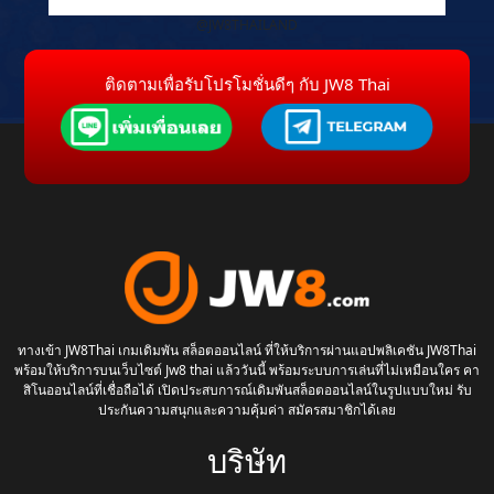
@JW8THAILAND
ติดตามเพื่อรับโปรโมชั่นดีๆ กับ JW8 Thai
ทางเข้า JW8Thai เกมเดิมพัน สล็อตออนไลน์ ที่ให้บริการผ่านแอปพลิเคชัน JW8Thai
พร้อมให้บริการบนเว็บไซต์ Jw8 thai แล้ววันนี้ พร้อมระบบการเล่นที่ไม่เหมือนใคร คา
สิโนออนไลน์ที่เชื่อถือได้ เปิดประสบการณ์เดิมพันสล็อตออนไลน์ในรูปแบบใหม่ รับ
ประกันความสนุกและความคุ้มค่า สมัครสมาชิกได้เลย
บริษัท