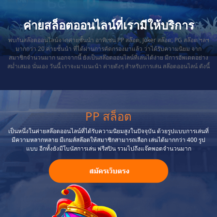
ค่ายสล็อตออนไลน์ที่เรามีให้บริการ
พบกันสล๊อตออนไลน์จากค่ายชั้นนำ อาทิเช่น PP สล๊อต, Joker สล๊อต, PG สล๊อต ฯลฯ
มากกว่า 20 ค่ายชั้นนำ ที่ได้ผ่านการคัดกรองมาแล้ว ว่าได้รับความนิยม จาก
สมาชิกจำนวนมาก นอกจากนี้ ยังเป็นสล๊อตออนไลน์ที่เล่นได้ง่าย มีการอัพเดตอย่าง
สม่ำเสมอ นั่นเอง วันนี้ เราจะมาแนะนำ ค่ายดังๆ สำหรับการเล่น สล๊อตออนไลน์ ดังนี้
PP สล็อต
เป็นหนึ่งในค่ายสล๊อตออนไลน์ที่ได้รับความนิยมสูงในปัจจุบัน ด้วยรูปแบบการเล่นที่
มีความหลากหลาย มีเกมส์สล๊อตให้สมาชิกสามารถเลือก เล่นได้มากกว่า 400 รูป
แบบ อีกทั้งยังมีโบนัสการเล่น ฟรีสปิน รวมไปถึงแจ๊คพอตจำนวนมาก