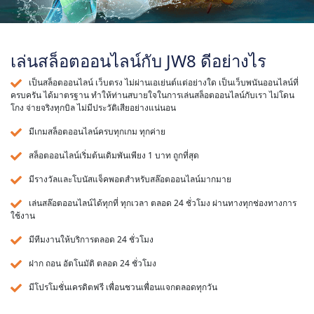
เล่นสล็อตออนไลน์กับ JW8 ดีอย่างไร
เป็นสล็อตออนไลน์ เว็บตรง ไม่ผ่านเอเย่นต์แต่อย่างใด เป็นเว็บพนันออนไลน์ที่
ครบครัน ได้มาตรฐาน ทำให้ท่านสบายใจในการเล่นสล็อตออนไลน์กับเรา ไม่โดน
โกง จ่ายจริงทุกบิล ไม่มีประวัติเสียอย่างแน่นอน
มีเกมสล็อตออนไลน์ครบทุกเกม ทุกค่าย
สล็อตออนไลน์เริ่มต้นเดิมพันเพียง 1 บาท ถูกที่สุด
มีรางวัลและโบนัสแจ็คพอตสำหรับสล๊อตออนไลน์มากมาย
เล่นสล๊อตออนไลน์ได้ทุกที่ ทุกเวลา ตลอด 24 ชั่วโมง ผ่านทางทุกช่องทางการ
ใช้งาน
มีทีมงานให้บริการตลอด 24 ชั่วโมง
ฝาก ถอน อัตโนมัติ ตลอด 24 ชั่วโมง
มีโปรโมชั่นเครดิตฟรี เพื่อนชวนเพื่อนแจกตลอดทุกวัน