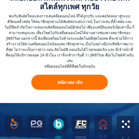
สไตล์ทุกเพศ ทุกวัย
พบกับสัมผัสใหม่แห่งการเล่นสล๊อตออนไลน์ ที่ได้ถูกปรับ และพอร์ตลงมาสู่ระบบ
ดิจิตอลล้ำสมัย ให้สมาชิกทุกท่านได้สัมผัสประสบการณ์ ในการเล่น ที่ล้ำสมัย และ
ไม่มีขีดจำกัดในการเล่นเกมส์สล๊อตออนไลน์อีกต่อไป เพียงแค่มีอินเทอร์เน็ตเท่านั้น ก็
สามารถสนุกและ เสี่ยงโชคไปกับสล๊อตออนไลน์ได้ผ่านทางช่องทางสมาชิกของ
JW8Thai นอกจากนี้ ยังเพียบพร้อมไปด้วยระบบอัตโนมัติสุดไฮเทค ที่จะช่วยให้การ
สร้างรายได้ผ่านสล๊อตออนไลน์ของสมาชิกทุกท่าน เป็นไปอย่างมีประสิทธิภาพมาก
ที่สุด ไม่ว่าจะเป็นการฝาก ถอน อัตโนมัติ ถอนเงินได้ไวทุกยอดเงิน และ มีเจ้าหน้าที่
ที่คอยให้บริการตลอด 24 ชั่วโมง เราจึงกล้าการันตี ว่า JW8Thai คือเว็บไซต์สำหรับ
เล่น
สล๊อตออนไลน์ที่ดีที่สุดในปัจจุบัน