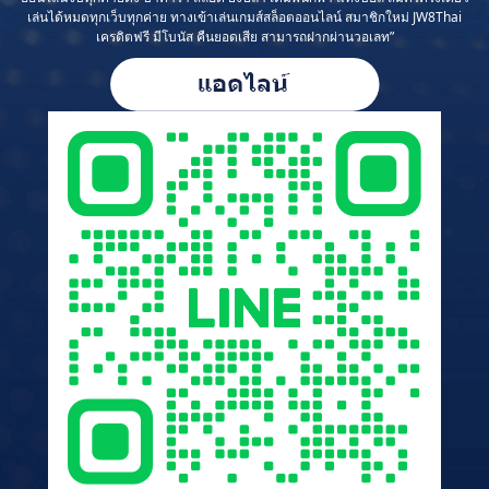
เล่นได้หมดทุกเว็บทุกค่าย ทางเข้าเล่นเกมส์สล็อตออนไลน์ สมาชิกใหม่ JW8Thai
เครดิตฟรี มีโบนัส คืนยอดเสีย สามารถฝากผ่านวอเลท”